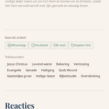
nodigt ieder mens uit om tot Hem te komen en te drinken, zodat
het hart vervuld wordt met Zijn genade en eeuwig leven.
Deel dit artikel:
WhatsApp
Facebook
E-mail
Kopieer link
f
W
Trefwoorden:
Jezus Christus
Levend water
Bekering
Verlossing
Evangelie
Genade
Heiliging
Gods Woord
Geestelijke groei
Heilige Geest
Bijbelstudie
Overdenking
Reacties