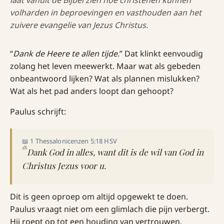
laat vanuit de Bijbel zien hoe christenen kunnen
volharden in beproevingen en vasthouden aan het
zuivere evangelie van Jezus Christus.
“
Dank de Heere te allen tijde.
” Dat klinkt eenvoudig
zolang het leven meewerkt. Maar wat als gebeden
onbeantwoord lijken? Wat als plannen mislukken?
Wat als het pad anders loopt dan gehoopt?
Paulus schrijft:
📖 1 Thessalonicenzen 5:18 HSV
18
Dank God in alles, want dit is de wil van God in
Christus Jezus voor u.
Dit is geen oproep om altijd opgewekt te doen.
Paulus vraagt niet om een glimlach die pijn verbergt.
Hij roept op tot een houding van vertrouwen.