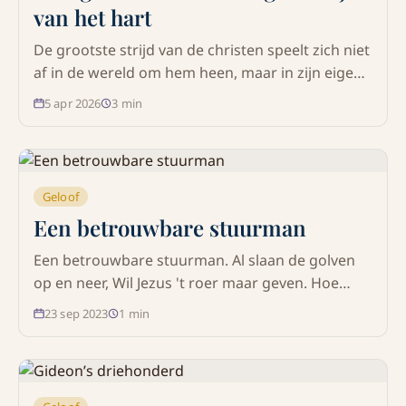
van het hart
De grootste strijd van de christen speelt zich niet
af in de wereld om hem heen, maar in zijn eigen
hart. Ontdek wat de Bijbel leert over heiligheid,
5 apr 2026
3
min
de strijd tegen de zonde en de overwinning die
alleen in Jezus Christus gevonden wordt.
Geloof
Een betrouwbare stuurman
Een betrouwbare stuurman. Al slaan de golven
op en neer, Wil Jezus 't roer maar geven. Hoe
hoog de nood en ruw het weer, Zie op tot Hem,
23 sep 2023
1
min
Zijn Schepperstem, Zal altijd redding geven.