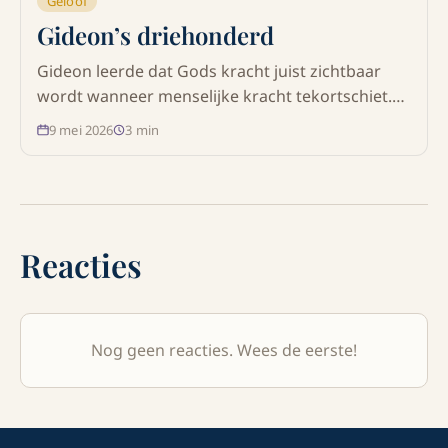
Geloof
Gideon’s driehonderd
Gideon leerde dat Gods kracht juist zichtbaar
wordt wanneer menselijke kracht tekortschiet.
Ontdek hoe God met slechts driehonderd
9 mei 2026
3
min
mannen Israël de overwinning gaf en wat deze
geschiedenis ons vandaag leert over geloof,
gehoorzaamheid en vertrouwen.
Reacties
Nog geen reacties. Wees de eerste!