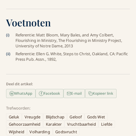
Voetnoten
(
i
)
Referentie: Matt Bloom, Mary Bales, and Amy Colbert,
Flourishing in Ministry, The Flourishing in Ministry Project,
University of Notre Dame, 2013
(
ii
)
Referentie: Ellen G. White, Steps to Christ, Oakland, CA: Pacific
Press Pub. Assn., 1892,
Deel dit artikel:
WhatsApp
Facebook
E-mail
Kopieer link
f
W
Trefwoorden:
Geluk
Vreugde
Blijdschap
Geloof
Gods Wet
Gehoorzaamheid
Karakter
Vruchtbaarheid
Liefde
Wijsheid
Volharding
Godsvrucht