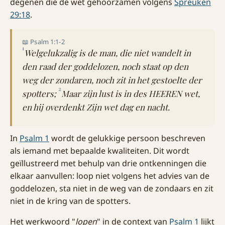
degenen die de wet gehoorzamen volgens
Spreuken
29:18
.
📖 Psalm 1:1-2
1
Welgelukzalig is de man, die niet wandelt in
den raad der goddelozen, noch staat op den
weg der zondaren, noch zit in het gestoelte der
2
spotters;
Maar zijn lust is in des HEEREN wet,
en hij overdenkt Zijn wet dag en nacht.
In
Psalm 1
wordt de gelukkige persoon beschreven
als iemand met bepaalde kwaliteiten. Dit wordt
geïllustreerd met behulp van drie ontkenningen die
elkaar aanvullen: loop niet volgens het advies van de
goddelozen, sta niet in de weg van de zondaars en zit
niet in de kring van de spotters.
Het werkwoord "
lopen
" in de context van
Psalm 1
lijkt