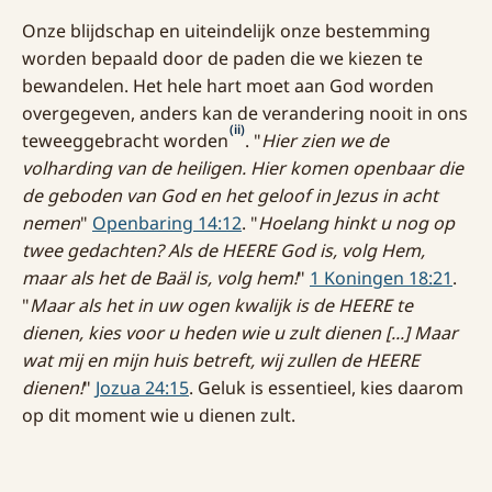
Onze blijdschap en uiteindelijk onze bestemming
worden bepaald door de paden die we kiezen te
bewandelen. Het hele hart moet aan God worden
overgegeven, anders kan de verandering nooit in ons
(ii)
teweeggebracht worden
. "
Hier zien we de
volharding van de heiligen. Hier komen openbaar die
de geboden van God en het geloof in Jezus in acht
nemen
"
Openbaring 14:12
. "
Hoelang hinkt u nog op
twee gedachten? Als de HEERE God is, volg Hem,
maar als het de Baäl is, volg hem!
"
1 Koningen 18:21
.
"
Maar als het in uw ogen kwalijk is de HEERE te
dienen, kies voor u heden wie u zult dienen [...] Maar
wat mij en mijn huis betreft, wij zullen de HEERE
dienen!
"
Jozua 24:15
. Geluk is essentieel, kies daarom
op dit moment wie u dienen zult.