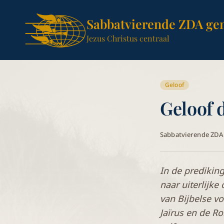
Sabbatvierende ZDA ge
Jezus Christus centraal
Geloof
Geloof 
Sabbatvierende ZD
In de prediking
naar uiterlijk
van Bijbelse v
Jaïrus en de R