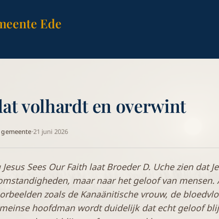
meente Ede
dat volhardt en overwint
A gemeente
·
21 juni 2026
 Jesus Sees Our Faith laat Broeder D. Uche zien dat Jez
e omstandigheden, maar naar het geloof van mensen.
oorbeelden zoals de Kanaänitische vrouw, de bloedvl
omeinse hoofdman wordt duidelijk dat echt geloof blij