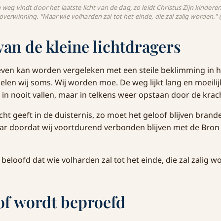
jn weg vindt door het laatste licht van de dag, zo leidt Christus Zijn kinde
 overwinning. "Maar wie volharden zal tot het einde, die zal zalig worden."
van de kleine lichtdragers
 leven kan worden vergeleken met een steile beklimming in h
len wij soms. Wij worden moe. De weg lijkt lang en moeilijk
 in nooit vallen, maar in telkens weer opstaan door de krac
cht geeft in de duisternis, zo moet het geloof blijven brand
ar doordat wij voortdurend verbonden blijven met de Bron va
beloofd dat wie volharden zal tot het einde, die zal zalig w
of wordt beproefd