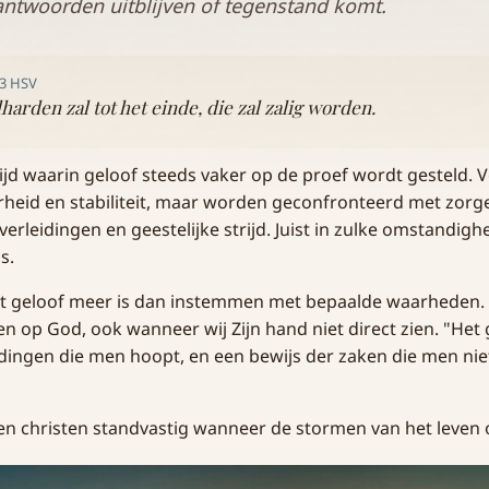
antwoorden uitblijven of tegenstand komt.
13 HSV
harden zal tot het einde, die zal zalig worden.
 tijd waarin geloof steeds vaker op de proef wordt gesteld. 
rheid en stabiliteit, maar worden geconfronteerd met zorg
 verleidingen en geestelijke strijd. Juist in zulke omstandigh
s.
dat geloof meer is dan instemmen met bepaalde waarheden. 
n op God, ook wanneer wij Zijn hand niet direct zien. "Het 
dingen die men hoopt, en een bewijs der zaken die men nie
een christen standvastig wanneer de stormen van het leven