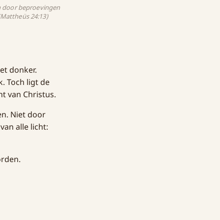
ren door beproevingen
 (Mattheüs 24:13)
et donker.
. Toch ligt de
ht van Christus.
en. Niet door
n alle licht:
orden.