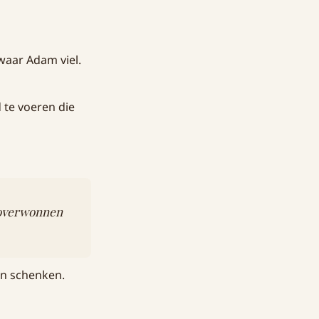
waar Adam viel.
 te voeren die
k overwonnen
ren schenken.