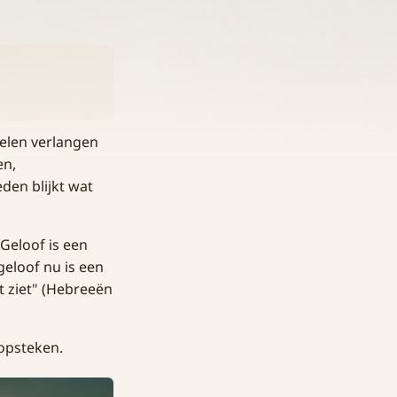
Velen verlangen
en,
eden blijkt wat
Geloof is een
geloof nu is een
t ziet" (Hebreeën
 opsteken.