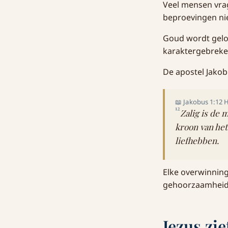
Veel mensen vrag
beproevingen nie
Goud wordt gelo
karaktergebreken
De apostel Jakobu
📖 Jakobus 1:12 
12
Zalig is de 
kroon van het
liefhebben.
Elke overwinning
gehoorzaamheid 
Jezus zie