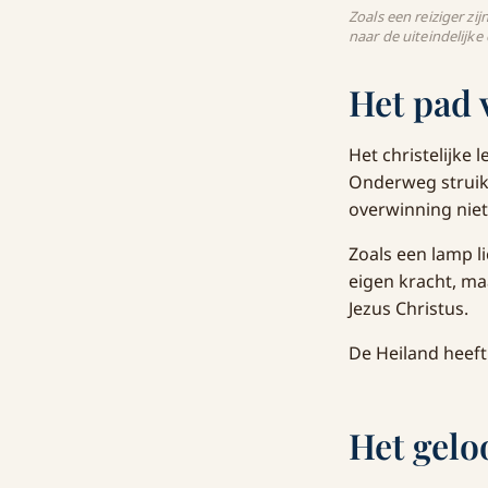
Zoals een reiziger zi
naar de uiteindelijke
Het pad 
Het christelijke
Onderweg struike
overwinning niet
Zoals een lamp li
eigen kracht, ma
Jezus Christus.
De Heiland heeft 
Het gelo