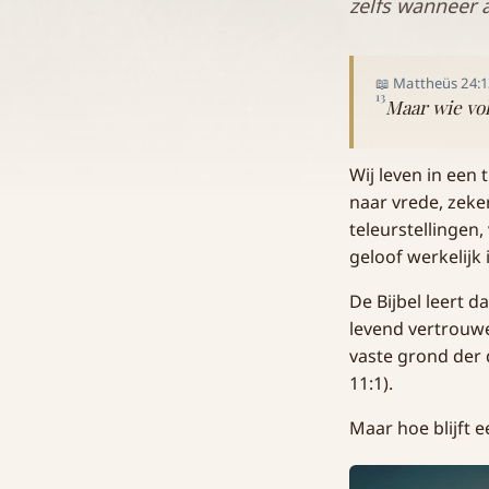
zelfs wanneer 
📖 Mattheüs 24:
13
Maar wie vol
Wij leven in een
naar vrede, zeke
teleurstellingen,
geloof werkelijk i
De Bijbel leert 
levend vertrouwe
vaste grond der 
11:1).
Maar hoe blijft 