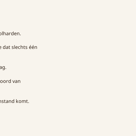
olharden.
e dat slechts één
ag.
woord van
enstand komt.