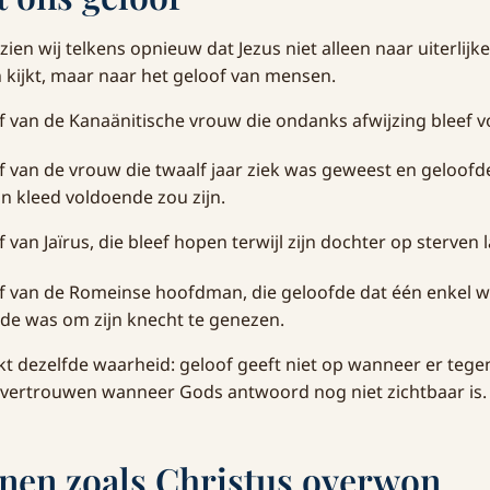
zien wij telkens opnieuw dat Jezus niet alleen naar uiterlijke
kijkt, maar naar het geloof van mensen.
of van de Kanaänitische vrouw die ondanks afwijzing bleef v
of van de vrouw die twaalf jaar ziek was geweest en geloofd
jn kleed voldoende zou zijn.
f van Jaïrus, die bleef hopen terwijl zijn dochter op sterven l
of van de Romeinse hoofdman, die geloofde dat één enkel 
de was om zijn knecht te genezen.
jkt dezelfde waarheid: geloof geeft niet op wanneer er teg
ft vertrouwen wanneer Gods antwoord nog niet zichtbaar is.
nen zoals Christus overwon