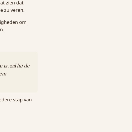
at zien dat
e zuiveren.
ndigheden om
n.
is, zal hij de
Hem
Iedere stap van