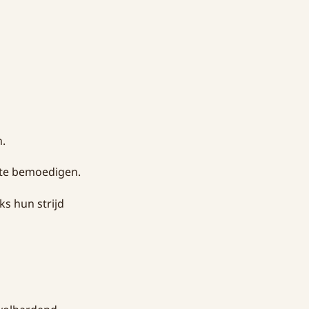
.
te bemoedigen.
s hun strijd