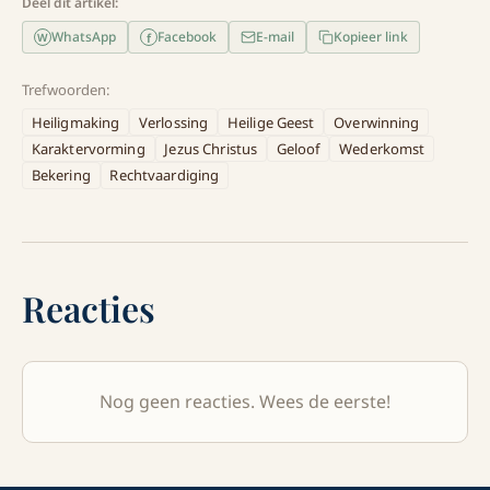
Deel dit artikel:
WhatsApp
Facebook
E-mail
Kopieer link
f
W
Trefwoorden:
Heiligmaking
Verlossing
Heilige Geest
Overwinning
Karaktervorming
Jezus Christus
Geloof
Wederkomst
Bekering
Rechtvaardiging
Reacties
Nog geen reacties. Wees de eerste!