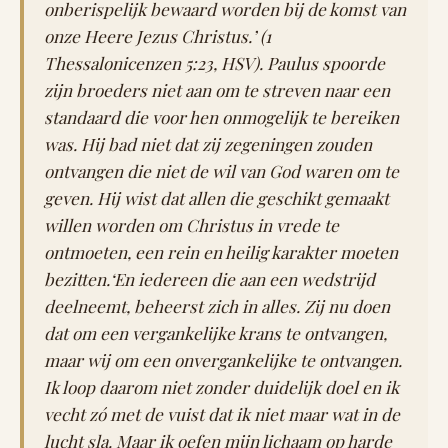
onberispelijk bewaard worden bij de komst van
onze Heere Jezus Christus.’ (1
Thessalonicenzen 5:23, HSV). Paulus spoorde
zijn broeders niet aan om te streven naar een
standaard die voor hen onmogelijk te bereiken
was. Hij bad niet dat zij zegeningen zouden
ontvangen die niet de wil van God waren om te
geven. Hij wist dat allen die geschikt gemaakt
willen worden om Christus in vrede te
ontmoeten, een rein en heilig karakter moeten
bezitten.‘En iedereen die aan een wedstrijd
deelneemt, beheerst zich in alles. Zij nu doen
dat om een vergankelijke krans te ontvangen,
maar wij om een onvergankelijke te ontvangen.
Ik loop daarom niet zonder duidelijk doel en ik
vecht zó met de vuist dat ik niet maar wat in de
lucht sla. Maar ik oefen mijn lichaam op harde