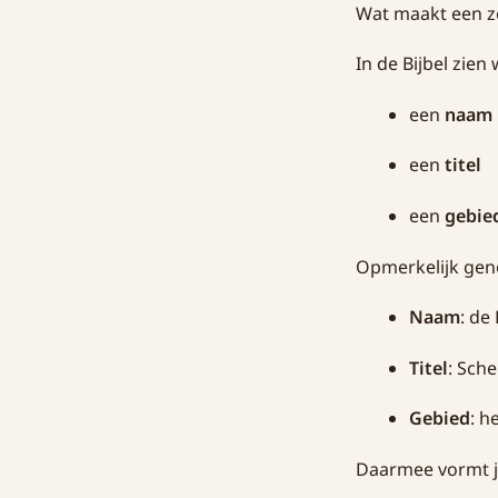
Wat maakt een ze
In de Bijbel zien
een
naam
een
titel
een
gebie
Opmerkelijk geno
Naam
: de
Titel
: Sch
Gebied
: h
Daarmee vormt ju