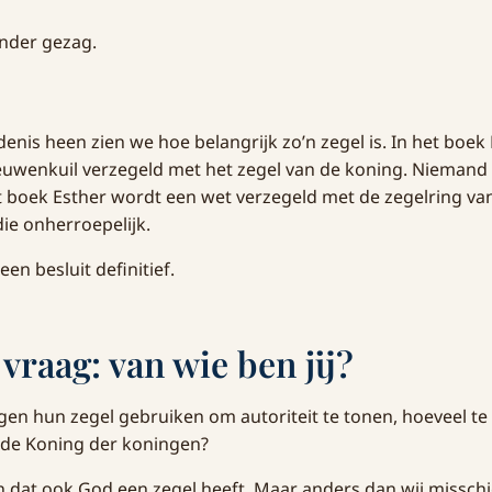
onder gezag.
enis heen zien we hoe belangrijk zo’n zegel is. In het boek
euwenkuil verzegeld met het zegel van de koning. Niemand 
t boek Esther wordt een wet verzegeld met de zegelring v
ie onherroepelijk.
en besluit definitief.
vraag: van wie ben jij?
gen hun zegel gebruiken om autoriteit te tonen, hoeveel te
de Koning der koningen?
ien dat ook God een zegel heeft. Maar anders dan wij missch