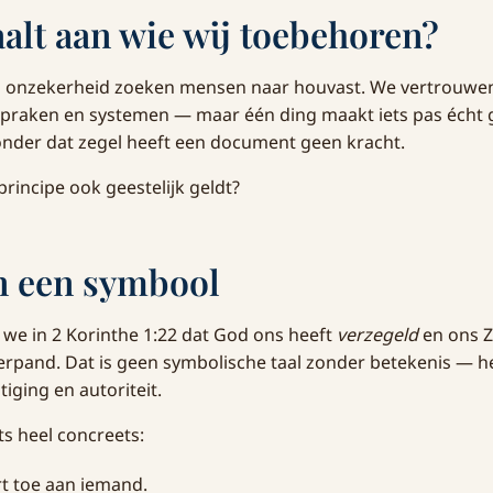
alt aan wie wij toebehoren?
ol onzekerheid zoeken mensen naar houvast. We vertrouwe
praken en systemen — maar één ding maakt iets pas écht g
 Zonder dat zegel heeft een document geen kracht.
principe ook geestelijk geldt?
n een symbool
n we in 2 Korinthe 1:22 dat God ons heeft
verzegeld
en ons Z
rpand. Dat is geen symbolische taal zonder betekenis — he
iging en autoriteit.
ts heel concreets:
t toe aan iemand.