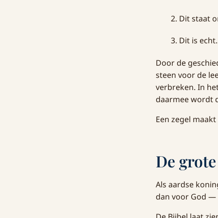
Dit staat 
Dit is echt.
Door de geschied
steen voor de le
verbreken. In he
daarmee wordt d
Een zegel maakt e
De grote 
Als aardse konin
dan voor God — 
De Bijbel laat z