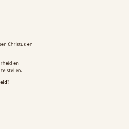
ssen Christus en
arheid en
te stellen.
heid?