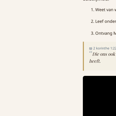
Weet van w
Leef onder
Ontvang Mi
📖 2 korinthe 1:
22
Die ons ook
heeft.