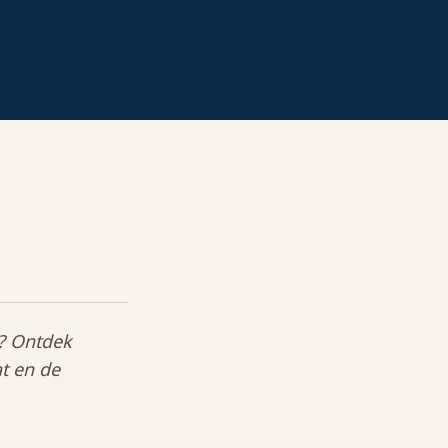
d? Ontdek
t en de