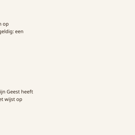
n op
eldig: een
ijn Geest heeft
t wijst op