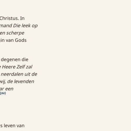
hristus. In
Iemand Die leek op
een scherpe
gin van Gods
r degenen die
 Heere Zelf zal
neerdalen uit de
wij, de levenden
ar een
(xv)
ks leven van