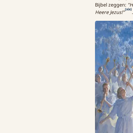
Bijbel zeggen:
"H
(xix)
Heere Jezus!"