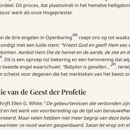
deel. Dit proces, dat plaatsvindt in het hemelse heiligdo
Jezus’ werk als onze Hogepriester.
(iii)
n de drie engelen in Openbaring
roept ons op tot waak
kondigt met een luide stem:
“Vreest God en geeft Hem eer, 
 gekomen. Aanbid Hem Die de hemel en de aarde, de zee en
v)
. Dit is een oproep tot bekering en een herinnering dat wij 
(v)
De tweede engel waarschuwt:
“Babylon is gevallen…”
, terw
en schetst voor degenen die het merkteken van het beest 
ie van de Geest der Profetie
hrijft Ellen G. White: "
De gebeurtenissen die verbonden zijn
d en het werk van voorbereiding op de tijd van benauwdhe
enteerd. Maar velen hebben niet meer begrip van deze bela
anneer ze nooit waren geopenbaard. Satan let erop om el