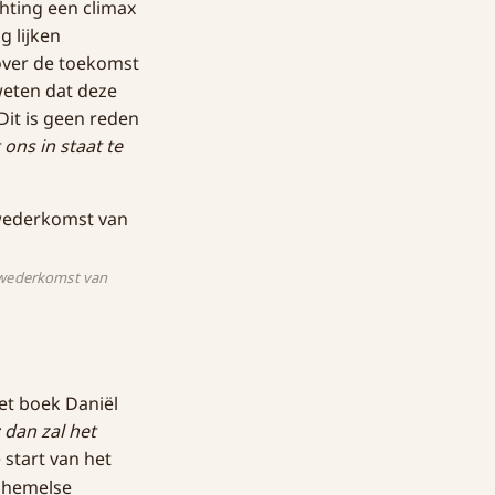
ichting een climax
g lijken
 over de toekomst
weten dat deze
it is geen reden
 ons in staat te
e wederkomst van
het boek Daniël
dan zal het
 start van het
t hemelse