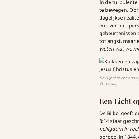
In de turbulente 
te bewegen. Oorl
dagelijkse reali
en over hun pers
gebeurtenissen o
tot angst, maar
weten wat we m
De Bijbel roept ons 
Christus.
Een Licht 
De Bijbel geeft o
8:14 staat gesch
heiligdom in rec
oordeel in 1844,