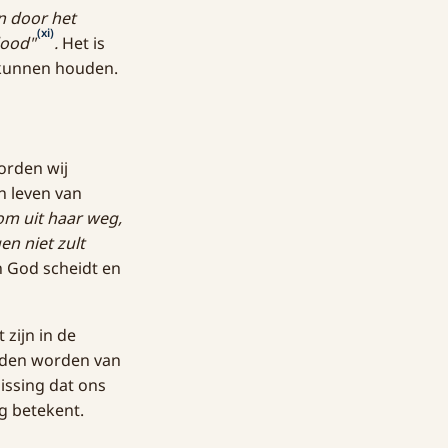
n door het
(xi)
dood"
.
Het is
d kunnen houden.
orden wij
n leven van
om uit haar weg,
en niet zult
n God scheidt en
 zijn in de
eiden worden van
issing dat ons
ng betekent.