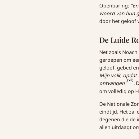
Openbaring:
"En
woord van hun ge
door het geloof 
De Luide R
Net zoals Noach
geroepen om een
geloof, gebed e
Mijn volk, opdat
(xii)
ontvangen"
.
D
om volledig op 
De Nationale Zon
eindtijd. Het za
degenen die de i
allen uitdaagt o