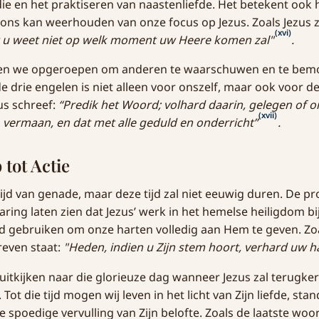
die en het praktiseren van naastenliefde. Het betekent ook 
e ons kan weerhouden van onze focus op Jezus. Zoals Jezus z
(xvi)
u weet niet op welk moment uw Heere komen zal"
.
en we opgeroepen om anderen te waarschuwen en te bem
 drie engelen is niet alleen voor onszelf, maar ook voor 
us schreef:
“Predik het Woord; volhard daarin, gelegen of 
(xvii)
, vermaan, en dat met alle geduld en onderricht”
.
tot Actie
tijd van genade, maar deze tijd zal niet eeuwig duren. De pr
ing laten zien dat Jezus’ werk in het hemelse heiligdom bij
jd gebruiken om onze harten volledig aan Hem te geven. Zoa
even staat:
"Heden, indien u Zijn stem hoort, verhard uw ha
itkijken naar die glorieuze dag wanneer Jezus zal terugke
 Tot die tijd mogen wij leven in het licht van Zijn liefde, sta
e spoedige vervulling van Zijn belofte. Zoals de laatste wo