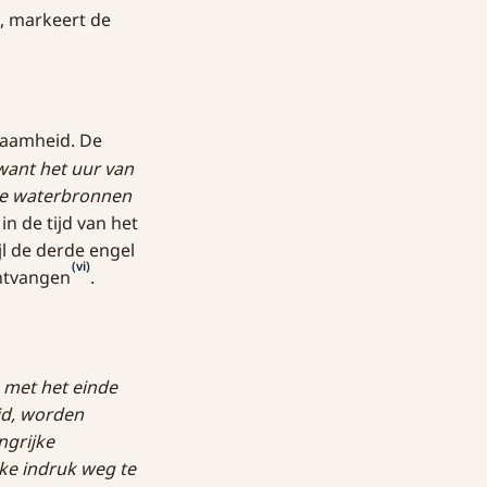
m, markeert de
zaamheid. De
want het uur van
 de waterbronnen
in de tijd van het
ijl de derde engel
(vi)
ontvangen
.
 met het einde
id, worden
ngrijke
ke indruk weg te