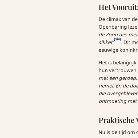
Het Vooruit
De climax van de
Openbaring leze
de Zoon des men
(xiv)
sikkel”
.
Dit mo
eeuwige koninkri
Het is belangrij
hun vertrouwen i
met een geroep, 
hemel. En de dode
die overgebleve
ontmoeting met de
Praktische 
Nu is de tijd om 