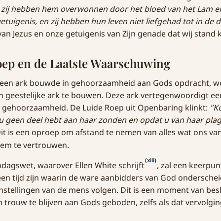
 zij hebben hem overwonnen door het bloed van het Lam e
tuigenis, en zij hebben hun leven niet liefgehad tot in de 
van Jezus en onze getuigenis van Zijn genade dat wij stan
oep en de Laatste Waarschuwing
 een ark bouwde in gehoorzaamheid aan Gods opdracht, w
 geestelijke ark te bouwen. Deze ark vertegenwoordigt ee
n gehoorzaamheid. De Luide Roep uit Openbaring klinkt:
"K
 u geen deel hebt aan haar zonden en opdat u van haar plag
it is een oproep om afstand te nemen van alles wat ons va
Hem te vertrouwen.
(xiii)
dagswet, waarover Ellen White schrijft
, zal een keerpunt
l een tijd zijn waarin de ware aanbidders van God ondersch
nstellingen van de mens volgen. Dit is een moment van besl
m trouw te blijven aan Gods geboden, zelfs als dat vervolgi