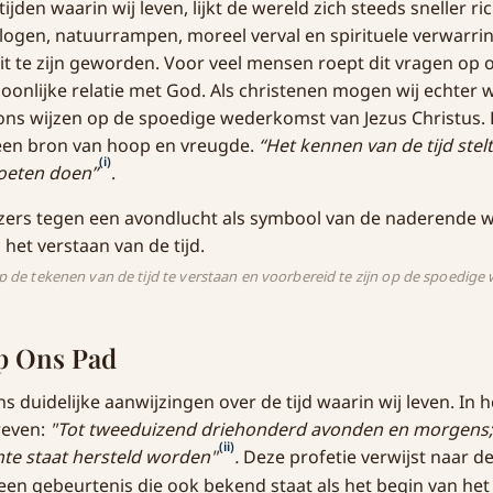
tijden waarin wij leven, lijkt de wereld zich steeds sneller r
ogen, natuurrampen, moreel verval en spirituele verwarrin
teit te zijn geworden. Voor veel mensen roept dit vragen op
oonlijke relatie met God. Als christenen mogen wij echter 
ns wijzen op de spoedige wederkomst van Jezus Christus. D
 een bron van hoop en vreugde.
“Het kennen van de tijd stelt
(i)
oeten doen”
.
op de tekenen van de tijd te verstaan en voorbereid te zijn op de spoedig
op Ons Pad
ns duidelijke aanwijzingen over de tijd waarin wij leven. In 
reven:
"Tot tweeduizend driehonderd avonden en morgens; 
(ii)
hte staat hersteld worden"
.
Deze profetie verwijst naar de
 een gebeurtenis die ook bekend staat als het begin van he