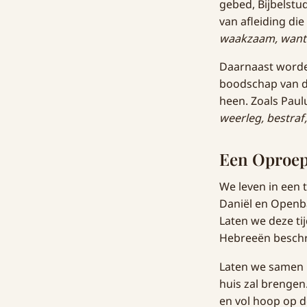
gebed, Bijbelstu
van afleiding di
waakzaam, want 
Daarnaast word
boodschap van de
heen. Zoals Paul
weerleg, bestraf
Een Oproep 
We leven in een 
Daniël en Openbar
Laten we deze ti
Hebreeën beschr
Laten we samen u
huis zal brengen.
en vol hoop op d