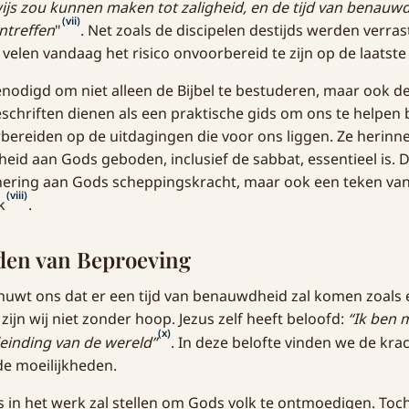
js zou kunnen maken tot zaligheid, en de tijd van benauwd
(vii)
ntreffen
"
. Net zoals de discipelen destijds werden verras
 velen vandaag het risico onvoorbereid te zijn op de laatst
odigd om niet alleen de Bijbel te bestuderen, maar ook d
eschriften dienen als een praktische gids om ons te helpen
ereiden op de uitdagingen die voor ons liggen. Ze herinn
id aan Gods geboden, inclusief de sabbat, essentieel is. De
nering aan Gods scheppingskracht, maar ook een teken van
(viii)
k
.
den van Beproeving
huwt ons dat er een tijd van benauwdheid zal komen zoals e
 zijn wij niet zonder hoop. Jezus zelf heeft beloofd:
“Ik ben 
(x)
leinding van de wereld”
. In deze belofte vinden we de kra
e moeilijkheden.
es in het werk zal stellen om Gods volk te ontmoedigen. Toch