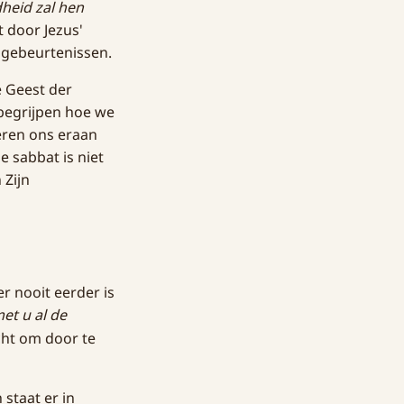
heid zal hen
t door Jezus'
e gebeurtenissen.
e Geest der
 begrijpen hoe we
eren ons eraan
 sabbat is niet
 Zijn
r nooit eerder is
met u al de
cht om door te
 staat er in