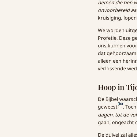
nemen die hen wi
onvoorbereid aa
kruisiging, lopen
We worden uitgen
Profetie. Deze g
ons kunnen voorb
dat gehoorzaamhe
alleen een herin
verlossende wer
Hoop in Tij
De Bijbel waarsc
(ix)
geweest
. Toch
dagen, tot de vo
gaan, ongeacht d
De duivel zal all