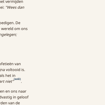
het vermijden
ei:
"Wees dan
oedigen. De
de wereld om ons
ongelegen;
ofetieën van
na voltooid is.
ls het in
(xviii)
rt niet"
.
ren en ons naar
ndvastig in geloof
orden van de