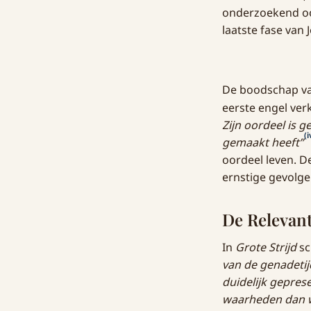
onderzoekend oor
laatste fase van 
De boodschap va
eerste engel ver
Zijn oordeel is
(i
gemaakt heeft”
oordeel leven. 
ernstige gevolg
De Relevant
In
Grote Strijd
sc
van de genadetij
duidelijk gepres
waarheden dan w