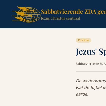
Sabbatvierende ZDA ge
Jezus Christus centraal
Profetie
Jezus' 
Sabbatvierende ZD
De wederkomst 
wat de Bijbel l
aarde.