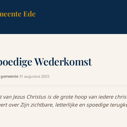
meente Ede
Spoedige Wederkomst
A gemeente
·
31 augustus 2025
van Jezus Christus is de grote hoop van iedere chris
eert over Zijn zichtbare, letterlijke en spoedige terug