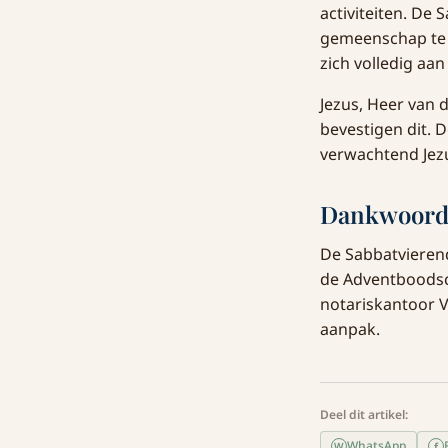
activiteiten. De
gemeenschap te 
zich volledig aa
Jezus, Heer van d
bevestigen dit. 
verwachtend Jez
Dankwoor
De Sabbatvierend
de Adventboods
notariskantoor 
aanpak.
Deel dit artikel:
WhatsApp
f
W