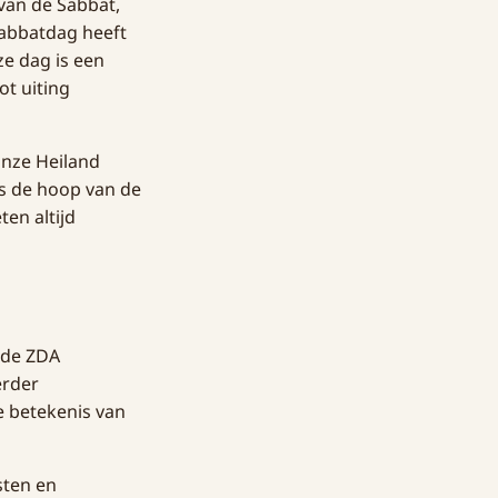
van de Sabbat,
 Sabbatdag heeft
ze dag is een
ot uiting
onze Heiland
s de hoop van de
en altijd
nde ZDA
erder
 betekenis van
sten en