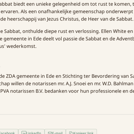
 Sabbat biedt een unieke gelegenheid om tot rust te komen, 
ervaren. Als een onafhankelijke gemeenschap onderwerp
n de heerschappij van Jezus Christus, de Heer van de Sabbat.
e Sabbat, onthulde diepe rust en verlossing. Ellen White en 
De gemeente in Ede deelt vol passie de Sabbat en de Adven
us' wederkomst.
d
e ZDA gemeente in Ede en Stichting ter Bevordering van S
chap
willen de notarissen mr. A.J. Snoei en mr. W.D. Bahlman
VPVA notarissen B.V. bedanken voor hun professionele en 
Facebook
LinkedIn
E-mail
Kopieer link
in