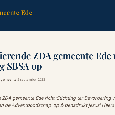
meente Ede
ierende ZDA gemeente Ede 
ng SBSA op
A gemeente
·
5 september 2023
 ZDA gemeente Ede richt 'Stichting ter Bevordering 
en de Adventboodschap' op & benadrukt Jezus' Heers