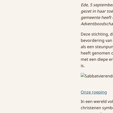
Ede, 5 septembe
gezet in haar to
gemeente heeft o
Adventboodschap (
Deze stichting, 
bevordering van
als een steunpun
heeft genomen om
met een diepe er
is.
Onze roeping
In een wereld vo
christenen symbol