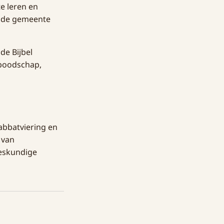
te leren en
t de gemeente
de Bijbel
tboodschap,
abbatviering en
 van
deskundige