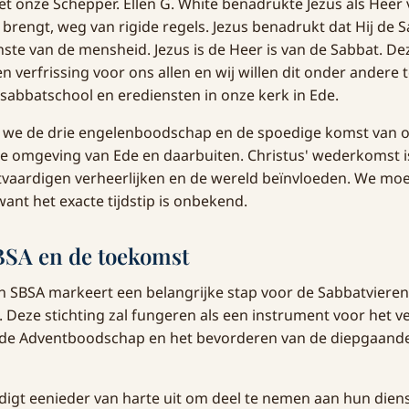
onze Schepper. Ellen G. White benadrukte Jezus als Heer 
t brengt, weg van rigide regels. Jezus benadrukt dat Hij de
ste van de mensheid. Jezus is de Heer is van de Sabbat. De
 verfrissing voor ons allen en wij willen dit onder andere t
sabbatschool en erediensten in onze kerk in Ede.
n we de drie engelenboodschap en de spoedige komst van 
e omgeving van Ede en daarbuiten. Christus' wederkomst i
htvaardigen verheerlijken en de wereld beïnvloeden. We moet
want het exacte tijdstip is onbekend.
BSA en de toekomst
n SBSA markeert een belangrijke stap voor de Sabbatviere
 Deze stichting zal fungeren als een instrument voor het v
 de Adventboodschap en het bevorderen van de diepgaande
igt eenieder van harte uit om deel te nemen aan hun dien