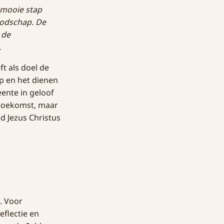
 mooie stap
oodschap. De
 de
.
t als doel de
p en het dienen
eente in geloof
 toekomst, maar
d Jezus Christus
. Voor
eflectie en