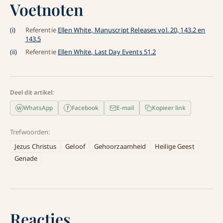
Voetnoten
(
i
)
Referentie
Ellen White, Manuscript Releases vol. 20, 143.2 en
143.5
(
ii
)
Referentie
Ellen White, Last Day Events 51.2
Deel dit artikel:
WhatsApp
Facebook
E-mail
Kopieer link
f
W
Trefwoorden:
Jezus Christus
Geloof
Gehoorzaamheid
Heilige Geest
Genade
Reacties