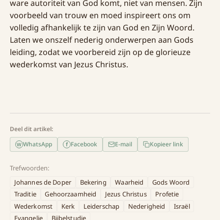
ware autoriteit van God komt, niet van mensen. Zijn
voorbeeld van trouw en moed inspireert ons om
volledig afhankelijk te zijn van God en Zijn Woord.
Laten we onszelf nederig onderwerpen aan Gods
leiding, zodat we voorbereid zijn op de glorieuze
wederkomst van Jezus Christus.
Deel dit artikel:
WhatsApp
Facebook
E-mail
Kopieer link
f
W
Trefwoorden:
Johannes de Doper
Bekering
Waarheid
Gods Woord
Traditie
Gehoorzaamheid
Jezus Christus
Profetie
Wederkomst
Kerk
Leiderschap
Nederigheid
Israël
Evangelie
Bijbelstudie