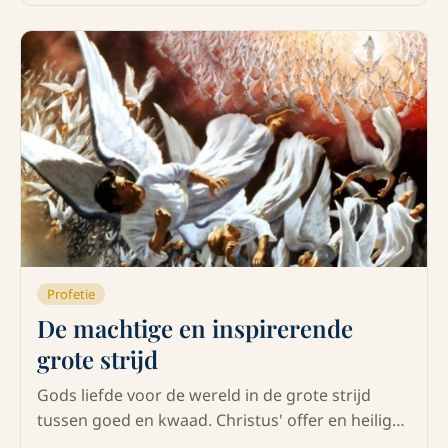
het geloof van Zevende-dags Adventisten.
Profetie
De machtige en inspirerende
grote strijd
Gods liefde voor de wereld in de grote strijd
tussen goed en kwaad. Christus' offer en heilige
roeping voor de wereld.