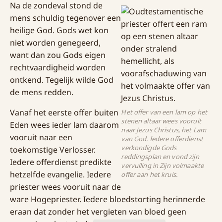
Na de zondeval stond de
mens schuldig tegenover een
heilige God. Gods wet kon
niet worden genegeerd,
want dan zou Gods eigen
rechtvaardigheid worden
ontkend. Tegelijk wilde God
de mens redden.
Vanaf het eerste offer buiten
Het offer van een lam op het
stenen altaar wees vooruit
Eden wees ieder lam daarom
naar Jezus Christus, het Lam
vooruit naar een
van God. Iedere offerdienst
verkondigde Gods
toekomstige Verlosser.
reddingsplan en vond zijn
Iedere offerdienst predikte
vervulling in Zijn volmaakte
hetzelfde evangelie. Iedere
offer aan het kruis.
priester wees vooruit naar de
ware Hogepriester. Iedere bloedstorting herinnerde
eraan dat zonder het vergieten van bloed geen