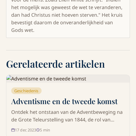
het mogelijk was geweest de wet te veranderen,
dan had Christus niet hoeven sterven." Het kruis
bevestigt daarom de onveranderlijkheid van
Gods wet.
Gerelateerde artikelen
Geschiedenis
Adventisme en de tweede komst
Ontdek het ontstaan van de Adventbeweging na
de Grote Teleurstelling van 1844, de rol van
William Miller en Ellen G. White, en waarom de
17 dec 2023
5
min
wederkomst van Jezus Christus centraal staat in