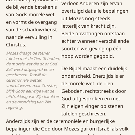
verloor. Anderen zijn ervan
overtuigd dat alle bepalingen
uit Mozes nog steeds
letterlijk van kracht zijn.
Beide opvattingen ontstaan
echter wanneer verschillende
soorten wetgeving op één
Mozes draagt de stenen
hoop worden gegooid.
tafelen met de Tien Geboden,
de morele wet die door God
De Bijbel maakt een duidelijk
Zelf werd uitgesproken en
geschreven. Terwijl de
onderscheid. Enerzijds is er
ceremoniële wetten
de morele wet: de Tien
vooruitwezen naar Christus,
Geboden, rechtstreeks door
blijft Gods eeuwige wet de
uitdrukking van Zijn karakter
God uitgesproken en met
en de grondslag van Zijn
Zijn eigen vinger op stenen
regering.
tafelen geschreven.
Anderzijds zijn er de ceremoniële en burgerlijke
bepalingen die God door Mozes gaf om Israël als volk