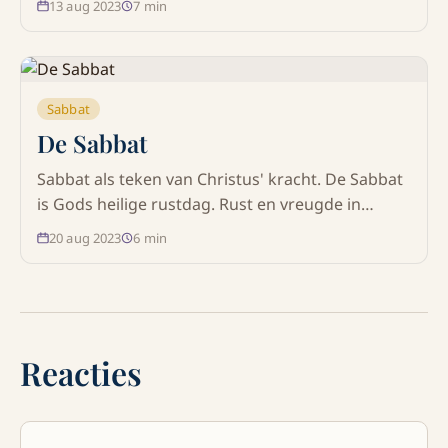
13 aug 2023
7
min
Sabbat
De Sabbat
Sabbat als teken van Christus' kracht. De Sabbat
is Gods heilige rustdag. Rust en vreugde in
Christus. Natuur nodigt uit tot rust. Mensenzoon
20 aug 2023
6
min
is de Heer van de Sabbat.
Reacties