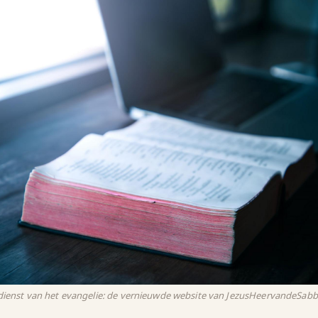
 dienst van het evangelie: de vernieuwde website van JezusHeervandeSabba