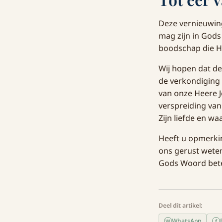
Deze vernieuwing
mag zijn in God
boodschap die Hi
Wij hopen dat de
de verkondiging
van onze Heere J
verspreiding van
Zijn liefde en wa
Heeft u opmerkin
ons gerust weten
Gods Woord bete
Deel dit artikel:
WhatsApp
f
W