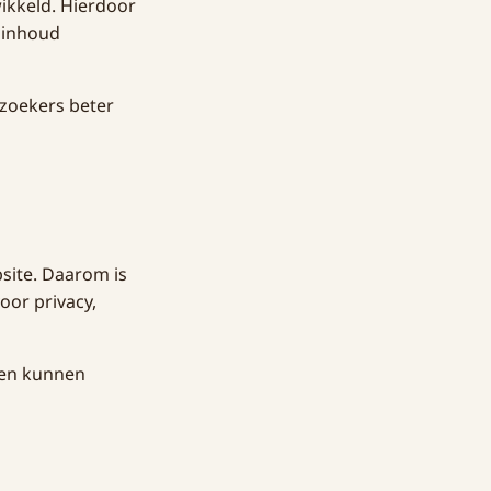
ikkeld. Hierdoor
 inhoud
ezoekers beter
bsite. Daarom is
or privacy,
wen kunnen