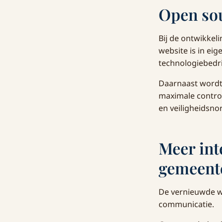
Open sou
Bij de ontwikkel
website is in ei
technologiebedri
Daarnaast wordt
maximale control
en veiligheidsno
Meer int
gemeent
De vernieuwde w
communicatie.