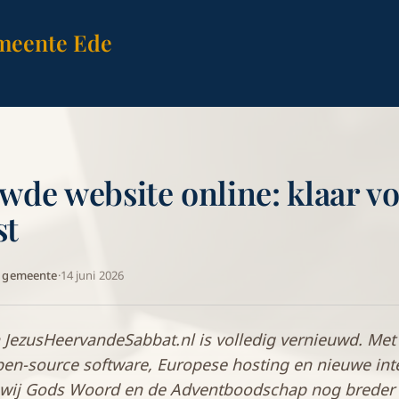
meente Ede
wde website online: klaar v
st
A gemeente
·
14 juni 2026
 JezusHeervandeSabbat.nl is volledig vernieuwd. Me
pen-source software, Europese hosting en nieuwe int
n wij Gods Woord en de Adventboodschap nog breder 