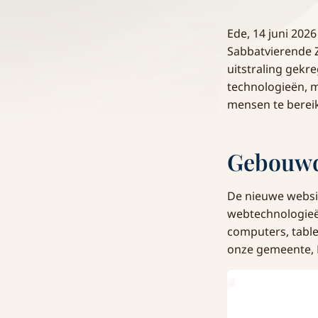
Ede, 14 juni 20
Sabbatvierende Z
uitstraling gek
technologieën, 
mensen te berei
Gebouwd
De nieuwe websi
webtechnologieën.
computers, tabl
onze gemeente, Bi