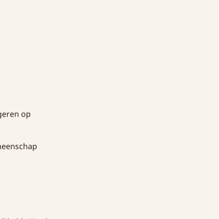
geren op
emeenschap