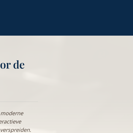
oor de
t moderne
eractieve
verspreiden.