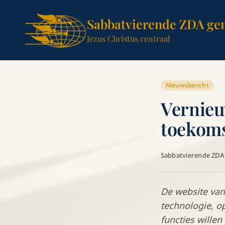
Sabbatvierende ZDA ge
Jezus Christus centraal
Nieuwsbericht
Vernieu
toekom
Sabbatvierende ZD
De website van
technologie, o
functies wille