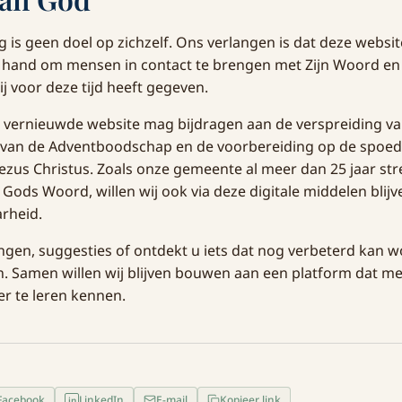
 is geen doel op zichzelf. Ons verlangen is dat deze websi
s hand om mensen in contact te brengen met Zijn Woord en
j voor deze tijd heeft gegeven.
 vernieuwde website mag bijdragen aan de verspreiding van
 van de Adventboodschap en de voorbereiding op de spoe
ezus Christus. Zoals onze gemeente al meer dan 25 jaar str
 Gods Woord, willen wij ook via deze digitale middelen blij
arheid.
gen, suggesties of ontdekt u iets dat nog verbeterd kan w
. Samen willen wij blijven bouwen aan een platform dat m
r te leren kennen.
Facebook
LinkedIn
E-mail
Kopieer link
in