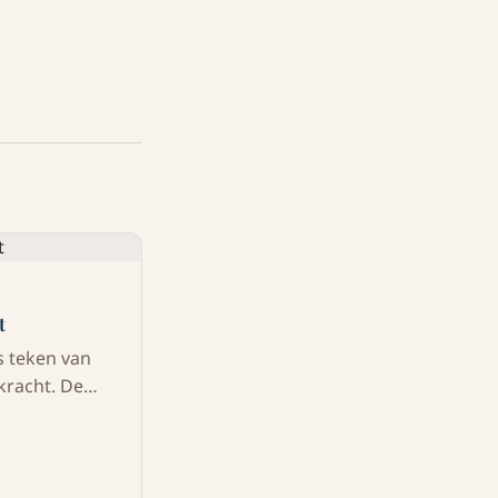
t
s teken van
 kracht. De
 Gods heilige
Rust en
n Christus.
digt uit tot