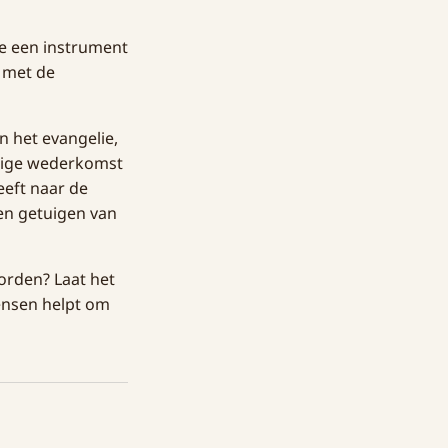
te een instrument
 met de
 het evangelie,
dige wederkomst
eeft naar de
ven getuigen van
orden? Laat het
ensen helpt om