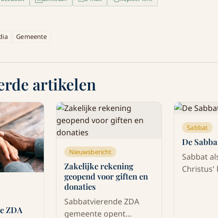
dia
Gemeente
erde artikelen
Sabbat
De Sabba
Nieuwsbericht
Sabbat al
Zakelijke rekening
Christus'
geopend voor giften en
Sabbat is
donaties
rustdag. 
Sabbatvierende ZDA
vreugde i
de ZDA
gemeente opent
Natuur no