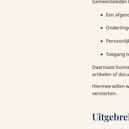
Gemeenteleden b
Een afges
Onderlinge
Persoonli
Toegang to
Daarnaast kunne
artikelen of do
Hiermee willen w
versterken.
Uitgebr