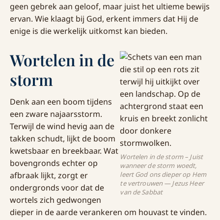
geen gebrek aan geloof, maar juist het ultieme bewijs
ervan. Wie klaagt bij God, erkent immers dat Hij de
enige is die werkelijk uitkomst kan bieden.
Wortelen in de
storm
Denk aan een boom tijdens
een zware najaarsstorm.
Terwijl de wind hevig aan de
takken schudt, lijkt de boom
kwetsbaar en breekbaar. Wat
Wortelen in de storm – Juist
bovengronds echter op
wanneer de storm woedt,
afbraak lijkt, zorgt er
leert God ons dieper op Hem
te vertrouwen — Jezus Heer
ondergronds voor dat de
van de Sabbat
wortels zich gedwongen
dieper in de aarde verankeren om houvast te vinden.