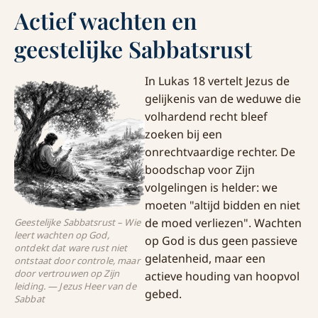
Actief wachten en
geestelijke Sabbatsrust
In Lukas 18 vertelt Jezus de
gelijkenis van de weduwe die
volhardend recht bleef
zoeken bij een
onrechtvaardige rechter. De
boodschap voor Zijn
volgelingen is helder: we
moeten "altijd bidden en niet
de moed verliezen". Wachten
Geestelijke Sabbatsrust – Wie
leert wachten op God,
op God is dus geen passieve
ontdekt dat ware rust niet
gelatenheid, maar een
ontstaat door controle, maar
door vertrouwen op Zijn
actieve houding van hoopvol
leiding. — Jezus Heer van de
gebed.
Sabbat