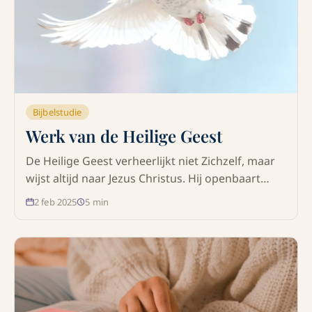
Bijbelstudie
Werk van de Heilige Geest
De Heilige Geest verheerlijkt niet Zichzelf, maar
wijst altijd naar Jezus Christus. Hij openbaart
Gods karakter, leidt tot wedergeboorte, overtuigt
2 feb 2025
5
min
van zonde en werkt dagelijks aan onze heiliging.
Ontdek de essentiële rol van de Heilige Geest in
het leven van iedere gelovige.