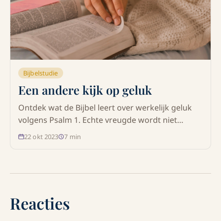
Bijbelstudie
Een andere kijk op geluk
Ontdek wat de Bijbel leert over werkelijk geluk
volgens Psalm 1. Echte vreugde wordt niet
gevonden in succes of prestaties, maar in een
22 okt 2023
7
min
leven dat geworteld is in God, Zijn Woord en
onzelfzuchtige dienstbaarheid.
Reacties