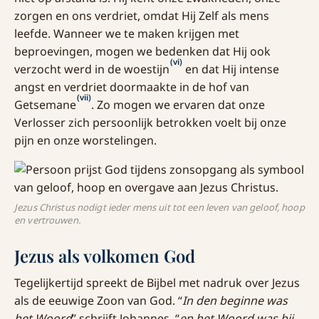
zorgen en ons verdriet, omdat Hij Zelf als mens
leefde. Wanneer we te maken krijgen met
beproevingen, mogen we bedenken dat Hij ook
(vi)
verzocht werd in de woestijn
en dat Hij intense
angst en verdriet doormaakte in de hof van
(vii)
Getsemane
. Zo mogen we ervaren dat onze
Verlosser zich persoonlijk betrokken voelt bij onze
pijn en onze worstelingen.
Jezus Christus nodigt ieder mens uit tot een leven van geloof, hoop
en vertrouwen.
Jezus als volkomen God
Tegelijkertijd spreekt de Bijbel met nadruk over Jezus
als de eeuwige Zoon van God. “
In den beginne was
het Woord
” schrijft Johannes, “
en het Woord was bij