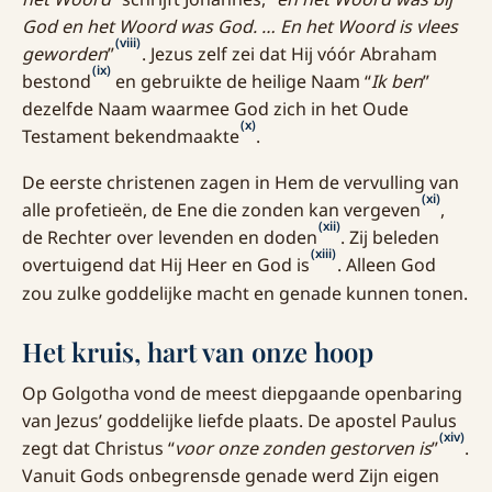
God en het Woord was God. … En het Woord is vlees
(viii)
geworden
”
. Jezus zelf zei dat Hij vóór Abraham
(ix)
bestond
en gebruikte de heilige Naam “
Ik ben
”
dezelfde Naam waarmee God zich in het Oude
(x)
Testament bekendmaakte
.
De eerste christenen zagen in Hem de vervulling van
(xi)
alle profetieën, de Ene die zonden kan vergeven
,
(xii)
de Rechter over levenden en doden
. Zij beleden
(xiii)
overtuigend dat Hij Heer en God is
. Alleen God
zou zulke goddelijke macht en genade kunnen tonen.
Het kruis, hart van onze hoop
Op Golgotha vond de meest diepgaande openbaring
van Jezus’ goddelijke liefde plaats. De apostel Paulus
(xiv)
zegt dat Christus “
voor onze zonden gestorven is
”
.
Vanuit Gods onbegrensde genade werd Zijn eigen