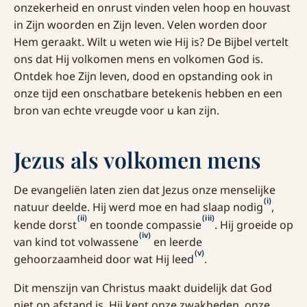
onzekerheid en onrust vinden velen hoop en houvast
in Zijn woorden en Zijn leven. Velen worden door
Hem geraakt. Wilt u weten wie Hij is? De Bijbel vertelt
ons dat Hij volkomen mens en volkomen God is.
Ontdek hoe Zijn leven, dood en opstanding ook in
onze tijd een onschatbare betekenis hebben en een
bron van echte vreugde voor u kan zijn.
Jezus als volkomen mens
De evangeliën laten zien dat Jezus onze menselijke
(i)
natuur deelde. Hij werd moe en had slaap nodig
,
(ii)
(iii)
kende dorst
en toonde compassie
. Hij groeide op
(iv)
van kind tot volwassene
en leerde
(v)
gehoorzaamheid door wat Hij leed
.
Dit menszijn van Christus maakt duidelijk dat God
niet op afstand is. Hij kent onze zwakheden, onze