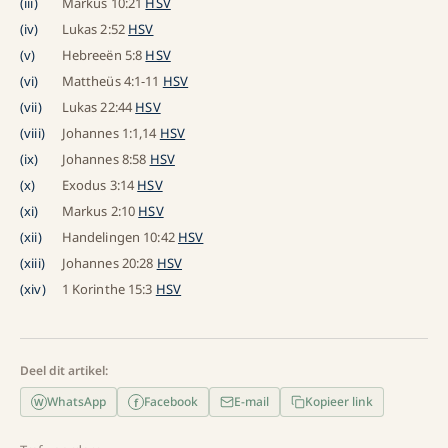
(
iii
)
Markus 10:21
HSV
(
iv
)
Lukas 2:52
HSV
(
v
)
Hebreeën 5:8
HSV
(
vi
)
Mattheüs 4:1-11
HSV
(
vii
)
Lukas 22:44
HSV
(
viii
)
Johannes 1:1,14
HSV
(
ix
)
Johannes 8:58
HSV
(
x
)
Exodus 3:14
HSV
(
xi
)
Markus 2:10
HSV
(
xii
)
Handelingen 10:42
HSV
(
xiii
)
Johannes 20:28
HSV
(
xiv
)
1 Korinthe 15:3
HSV
Deel dit artikel:
WhatsApp
Facebook
E-mail
Kopieer link
f
W