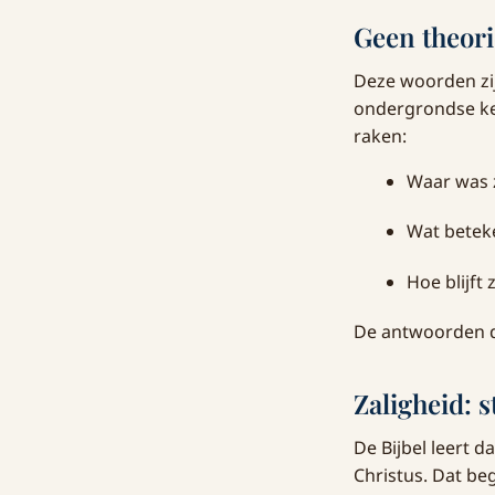
Geen theori
Deze woorden zij
ondergrondse ker
raken:
Waar was 
Wat beteke
Hoe blijft
De antwoorden di
Zaligheid: 
De Bijbel leert d
Christus. Dat be