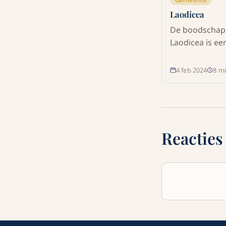
Laodicea
De boodschap
Laodicea is e
tot bekering, g
vernieuwing e
4 feb 2024
8
mi
nauwere relat
Christus. Ont
deze eindtijd
vandaag voor 
betekent.
Reacties