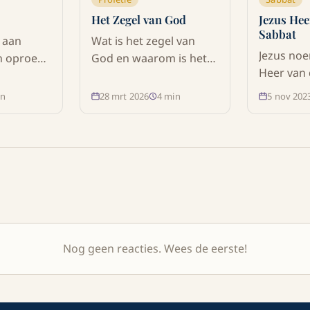
Het Zegel van God
Jezus Hee
Sabbat
 aan
Wat is het zegel van
Jezus noe
en oproep
God en waarom is het
Heer van 
eestelijke
van belang in de
gaf een v
n een
eindtijd? Ontdek vanuit
n
28 mrt 2026
4
min
5 nov 202
hoe deze
ie met
de Bijbel hoe Gods
is: een da
dek wat
zegel verbonden is met
barmhart
boodschap
Zijn wet, de Sabbat en
aanbiddi
ons
de voorbereiding van
gemeensc
Zijn volk op de
Ontdek wa
wederkomst van Jezus
leert ove
Christus.
haar bete
christene
Nog geen reacties. Wees de eerste!