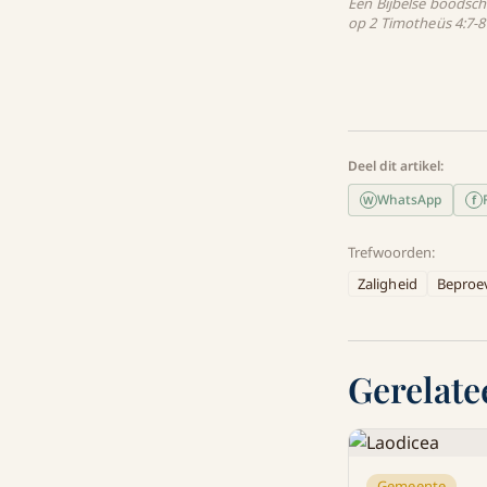
Een Bijbelse boodsch
op 2 Timotheüs 4:7-8
Deel dit artikel:
WhatsApp
f
W
Trefwoorden:
Zaligheid
Beproe
Gerelate
Gemeente