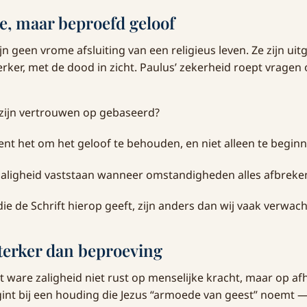
e, maar beproefd geloof
n geen vrome afsluiting van een religieus leven. Ze zijn ui
ker, met de dood in zicht. Paulus’ zekerheid roept vragen 
zijn vertrouwen op gebaseerd?
nt het om het geloof te behouden, en niet alleen te begin
 zaligheid vaststaan wanneer omstandigheden alles afbreke
e de Schrift hierop geeft, zijn anders dan wij vaak verwach
sterker dan beproeving
at ware zaligheid niet rust op menselijke kracht, maar op af
gint bij een houding die Jezus “armoede van geest” noemt — 