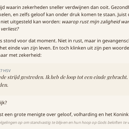
 tijd waarin zekerheden sneller verdwijnen dan ooit. Gezon
kelen, en zelfs geloof kan onder druk komen te staan. Juist 
 niet uitgesteld kan worden:
waarop rust mijn zaligheid wa
verliest?
s stond voor dat moment. Niet in rust, maar in gevangensc
et einde van zijn leven. En toch klinken uit zijn pen woorde
maar met zekerheid:
:7 HSV
de strijd gestreden. Ik heb de loop tot een einde gebracht. 
den.
ijk?
volgelingen op om standvastig te blijven en hun hoop op Gods beloften te 