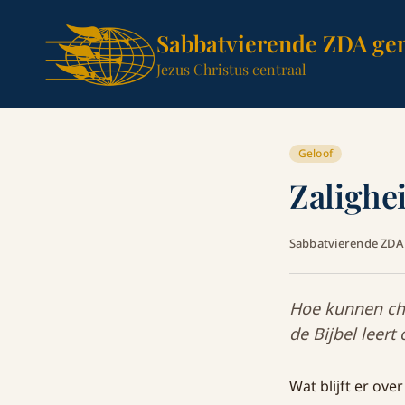
Sabbatvierende ZDA ge
Jezus Christus centraal
Geloof
Zalighei
Sabbatvierende ZD
Hoe kunnen chr
de Bijbel leert
Wat blijft er o