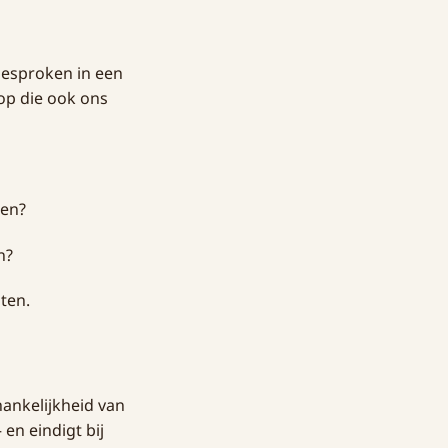
tgesproken in een
op die ook ons
nen?
n?
ten.
hankelijkheid van
en eindigt bij