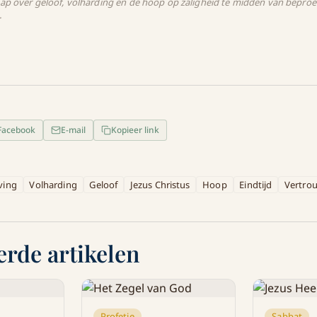
ap over geloof, volharding en de hoop op zaligheid te midden van bepro
.
Facebook
E-mail
Kopieer link
ving
Volharding
Geloof
Jezus Christus
Hoop
Eindtijd
Vertro
erde artikelen
Profetie
Sabbat