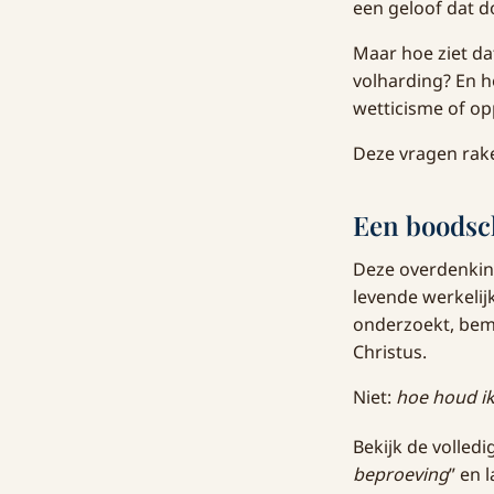
een geloof dat d
Maar hoe ziet dat
volharding? En h
wetticisme of op
Deze vragen rake
Een boodsch
Deze overdenking 
levende werkelij
onderzoekt, bemo
Christus.
Niet:
hoe houd ik
Bekijk de volledi
beproeving
” en 