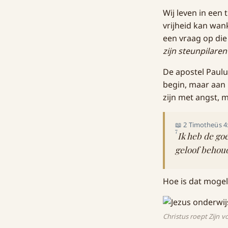
Wij leven in een
vrijheid kan wan
een vraag op die
zijn steunpilaren 
De apostel Paulu
begin, maar aan h
zijn met angst, 
📖 2 Timotheüs 4
7
Ik heb de goe
geloof behou
Hoe is dat mogel
Christus roept Zijn 