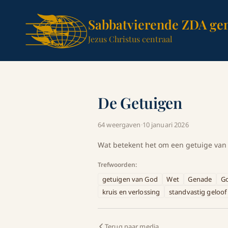
Sabbatvierende ZDA ge
Jezus Christus centraal
De Getuigen
64 weergaven
·
10 januari 2026
Wat betekent het om een getuige van
Trefwoorden:
getuigen van God
Wet
Genade
Go
kruis en verlossing
standvastig geloof
Terug naar media