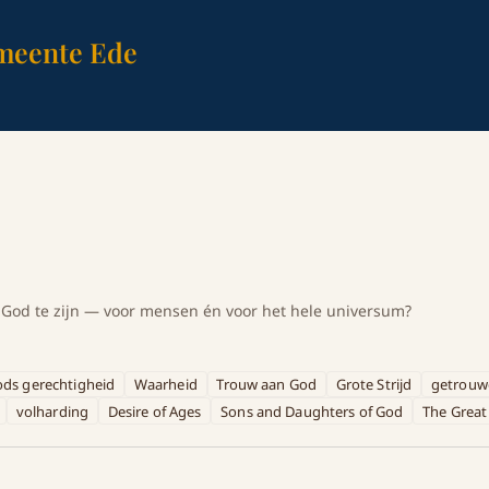
meente Ede
 God te zijn — voor mensen én voor het hele universum?
ds gerechtigheid
Waarheid
Trouw aan God
Grote Strijd
getrouw
volharding
Desire of Ages
Sons and Daughters of God
The Great