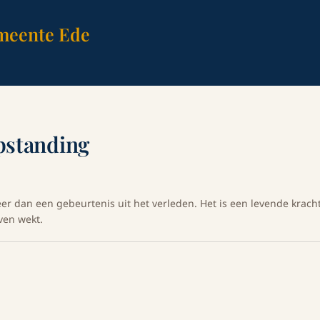
meente Ede
pstanding
eer dan een gebeurtenis uit het verleden. Het is een levende kra
even wekt.