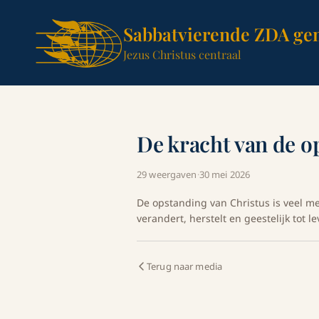
Sabbatvierende ZDA ge
Jezus Christus centraal
De kracht van de o
29 weergaven
·
30 mei 2026
De opstanding van Christus is veel m
verandert, herstelt en geestelijk tot l
Terug naar media