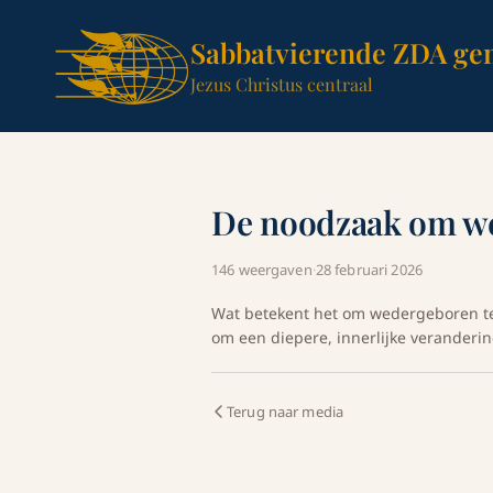
Sabbatvierende ZDA ge
Jezus Christus centraal
De noodzaak om we
146 weergaven
·
28 februari 2026
Wat betekent het om wedergeboren te z
om een diepere, innerlijke veranderin
Terug naar media