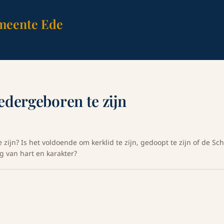
meente Ede
dergeboren te zijn
ijn? Is het voldoende om kerklid te zijn, gedoopt te zijn of de Sch
g van hart en karakter?